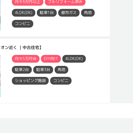
月々6万円以上
フルリフォーム済み
4LDK(DK)
駐車1台
都市ガス
角地
コンビニ
円
オン近く ｜中古住宅】
月々5万円台
DIY向け
4LDK(DK)
駐車2台
駐車3台
角地
ショッピング施設
コンビニ
円