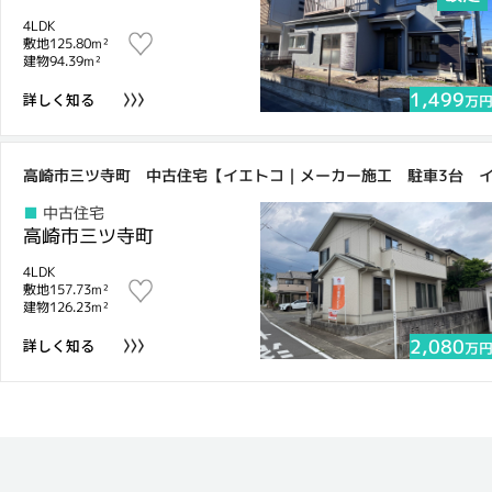
4LDK
敷地125.80m²
建物94.39m²
1,499
詳しく知る
万
高崎市三ツ寺町 中古住宅【イエトコ｜メーカー施工 駐車3台 イ
中古住宅
高崎市三ツ寺町
4LDK
敷地157.73m²
建物126.23m²
2,080
詳しく知る
万