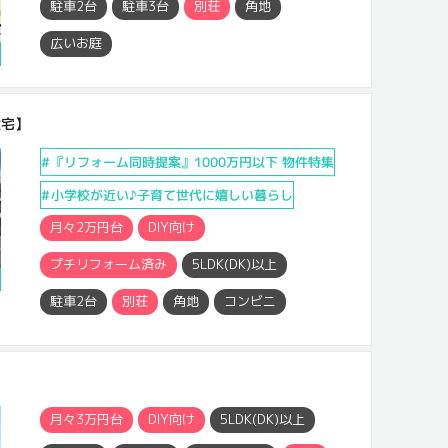
駐車2台
駐車3台
別荘
角地
広いお庭
円
住宅】
『リフォーム同時提案』1000万円以下 物件特集
小学校が近い♪子育て世代に嬉しい暮らし
月々2万円台
DIY向け
プチリフォーム済み
5LDK(DK)以上
円
駐車2台
別荘
角地
コンビニ
月々3万円台
DIY向け
5LDK(DK)以上