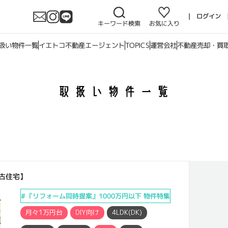
扱い物件一覧
イエトコ不動産エージェント
TOPICS
運営会社
不動産売却・買
古住宅】
『リフォーム同時提案』1000万円以下 物件特集
月々1万円台
DIY向け
4LDK(DK)