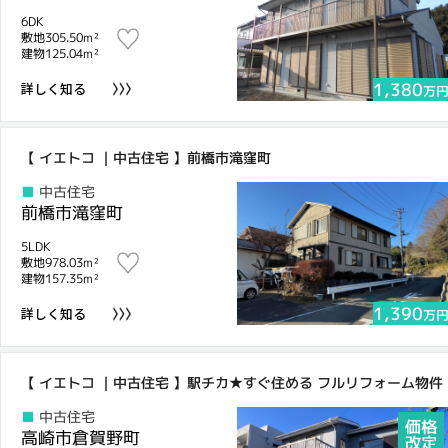
6DK
敷地305.50m²
建物125.04m²
1,380
詳しく知る
万
【 イエトコ ｜中古住宅 】前橋市滝窪町
中古住宅
前橋市滝窪町
5LDK
敷地978.03m²
建物157.35m²
1,390
詳しく知る
万
【 イエトコ ｜中古住宅 】駅チカ★すぐ住める フルリフォーム物
中古住宅
高崎市倉賀野町