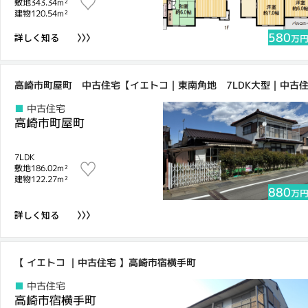
敷地343.34m²
建物120.54m²
580
詳しく知る
万
高崎市町屋町 中古住宅【イエトコ｜東南角地 7LDK大型｜中古
中古住宅
高崎市町屋町
7LDK
敷地186.02m²
建物122.27m²
880
万
詳しく知る
【 イエトコ ｜中古住宅 】高崎市宿横手町
中古住宅
高崎市宿横手町