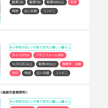
駐車2台
駐車3台
駐車4台以上
別荘
角地
広いお庭
コンビニ
円
小学校が近い♪子育て世代に嬉しい暮らし
月々3万円台
プチリフォーム済み
5LDK(DK)以上
駐車4台以上
事務所・店舗
別荘
角地
広いお庭
コンビニ
円
件〈高崎市倉賀野町〉
小学校が近い♪子育て世代に嬉しい暮らし